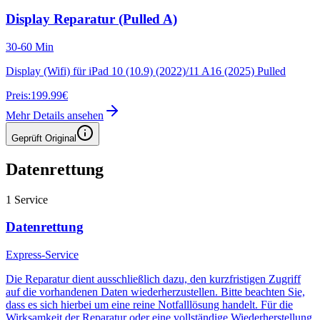
Display Reparatur (Pulled A)
30-60 Min
Display (Wifi) für iPad 10 (10.9) (2022)/11 A16 (2025) Pulled
Preis:
199.99€
Mehr Details ansehen
Geprüft Original
Datenrettung
1
Service
Datenrettung
Express-Service
Die Reparatur dient ausschließlich dazu, den kurzfristigen Zugriff
auf die vorhandenen Daten wiederherzustellen. Bitte beachten Sie,
dass es sich hierbei um eine reine Notfalllösung handelt. Für die
Wirksamkeit der Reparatur oder eine vollständige Wiederherstellung