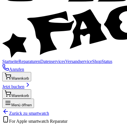
Startseite
Reparaturen
Datenservices
Versandservice
Shop
Status
Anrufen
Warenkorb
Jetzt buchen
Warenkorb
Menü öffnen
Zurück zu
smartwatch
For Apple
smartwatch
Reparatur