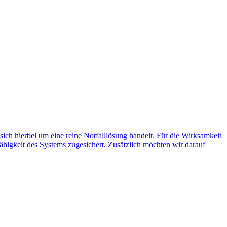
 sich hierbei um eine reine Notfalllösung handelt. Für die Wirksamkeit
ähigkeit des Systems zugesichert. Zusätzlich möchten wir darauf