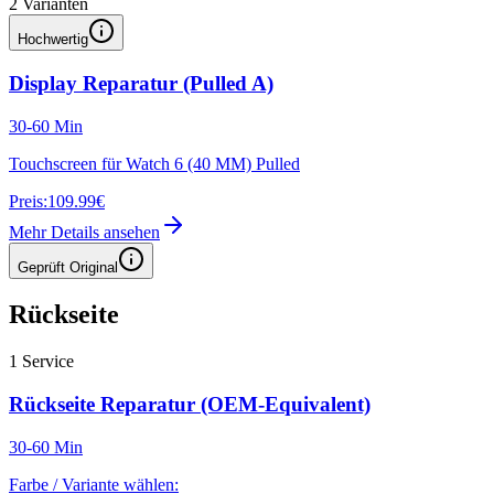
2
Varianten
Hochwertig
Display Reparatur (Pulled A)
30-60 Min
Touchscreen für Watch 6 (40 MM) Pulled
Preis:
109.99€
Mehr Details ansehen
Geprüft Original
Rückseite
1
Service
Rückseite Reparatur (OEM-Equivalent)
30-60 Min
Farbe / Variante wählen: