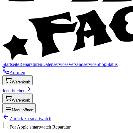
Startseite
Reparaturen
Datenservices
Versandservice
Shop
Status
Anrufen
Warenkorb
Jetzt buchen
Warenkorb
Menü öffnen
Zurück zu
smartwatch
For Apple
smartwatch
Reparatur