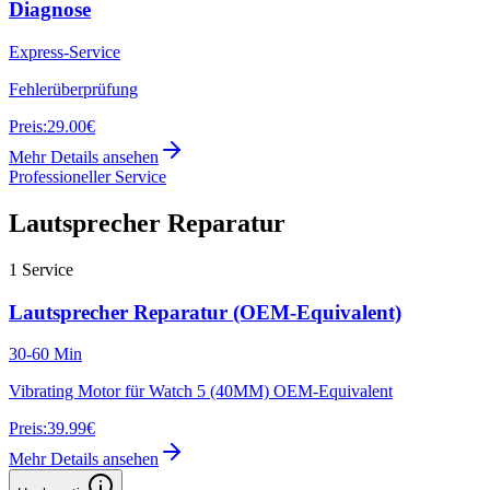
Diagnose
Express-Service
Fehlerüberprüfung
Preis:
29.00€
Mehr Details ansehen
Professioneller Service
Lautsprecher Reparatur
1
Service
Lautsprecher Reparatur (OEM-Equivalent)
30-60 Min
Vibrating Motor für Watch 5 (40MM) OEM-Equivalent
Preis:
39.99€
Mehr Details ansehen