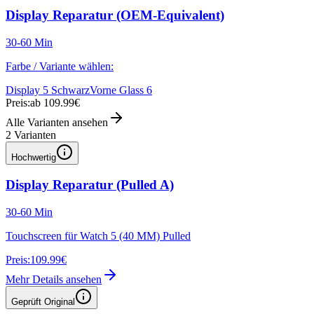
Display Reparatur (OEM-Equivalent)
30-60 Min
Farbe / Variante wählen:
Display 5 Schwarz
Vorne Glass 6
Preis:
ab 109.99€
Alle Varianten ansehen
2
Varianten
Hochwertig
Display Reparatur (Pulled A)
30-60 Min
Touchscreen für Watch 5 (40 MM) Pulled
Preis:
109.99€
Mehr Details ansehen
Geprüft Original