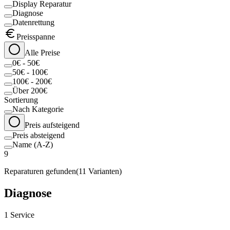
Display Reparatur
Diagnose
Datenrettung
Preisspanne
Alle Preise
0€ - 50€
50€ - 100€
100€ - 200€
Über 200€
Sortierung
Nach Kategorie
Preis aufsteigend
Preis absteigend
Name (A-Z)
9
Reparaturen gefunden
(
11
Varianten)
Diagnose
1
Service