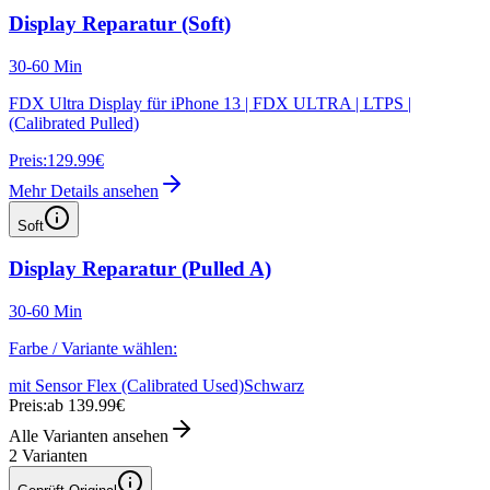
Display Reparatur (Soft)
30-60 Min
FDX Ultra Display für iPhone 13 | FDX ULTRA | LTPS |
(Calibrated Pulled)
Preis:
129.99€
Mehr Details ansehen
Soft
Display Reparatur (Pulled A)
30-60 Min
Farbe / Variante wählen:
mit Sensor Flex (Calibrated Used)
Schwarz
Preis:
ab 139.99€
Alle Varianten ansehen
2
Varianten