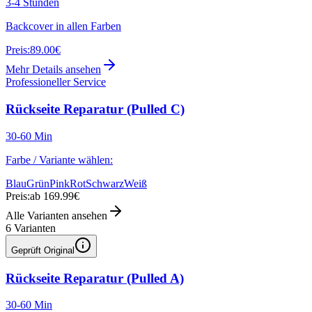
3-4 Stunden
Backcover in allen Farben
Preis:
89.00€
Mehr Details ansehen
Professioneller Service
Rückseite Reparatur (Pulled C)
30-60 Min
Farbe / Variante wählen:
Blau
Grün
Pink
Rot
Schwarz
Weiß
Preis:
ab 169.99€
Alle Varianten ansehen
6
Varianten
Geprüft Original
Rückseite Reparatur (Pulled A)
30-60 Min