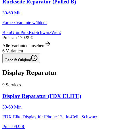
Rückseite Reparatur (Pulled B)
30-60 Min
Farbe / Variante wählen:
Blau
Grün
Pink
Rot
Schwarz
Weiß
Preis:
ab 179.99€
Alle Varianten ansehen
6
Varianten
Geprüft Original
Display Reparatur
9
Services
Display Reparatur (FDX ELITE)
30-60 Min
FDX Elite Display für iPhone 13 | In-Cell | Schwarz
Preis:
99.99€