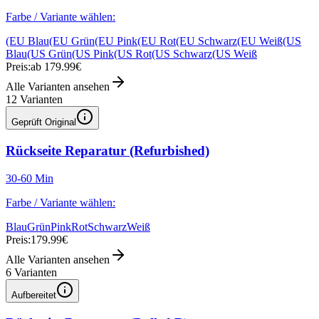
Farbe / Variante wählen:
(EU Blau
(EU Grün
(EU Pink
(EU Rot
(EU Schwarz
(EU Weiß
(US
Blau
(US Grün
(US Pink
(US Rot
(US Schwarz
(US Weiß
Preis:
ab 179.99€
Alle Varianten ansehen
12
Varianten
Geprüft Original
Rückseite Reparatur (Refurbished)
30-60 Min
Farbe / Variante wählen:
Blau
Grün
Pink
Rot
Schwarz
Weiß
Preis:
179.99€
Alle Varianten ansehen
6
Varianten
Aufbereitet