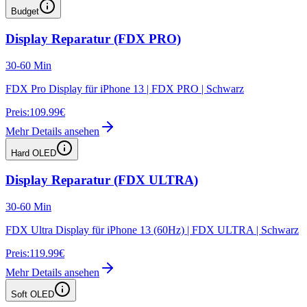
Budget
Display Reparatur (FDX PRO)
30-60 Min
FDX Pro Display für iPhone 13 | FDX PRO | Schwarz
Preis:
109.99€
Mehr Details ansehen
Hard OLED
Display Reparatur (FDX ULTRA)
30-60 Min
FDX Ultra Display für iPhone 13 (60Hz) | FDX ULTRA | Schwarz
Preis:
119.99€
Mehr Details ansehen
Soft OLED