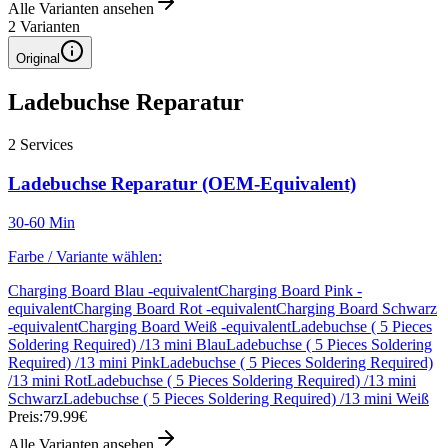
Alle Varianten ansehen
2
Varianten
Original
Ladebuchse Reparatur
2
Services
Ladebuchse Reparatur (OEM-Equivalent)
30-60 Min
Farbe / Variante wählen:
Charging Board Blau -equivalent
Charging Board Pink -
equivalent
Charging Board Rot -equivalent
Charging Board Schwarz
-equivalent
Charging Board Weiß -equivalent
Ladebuchse ( 5 Pieces
Soldering Required) /13 mini Blau
Ladebuchse ( 5 Pieces Soldering
Required) /13 mini Pink
Ladebuchse ( 5 Pieces Soldering Required)
/13 mini Rot
Ladebuchse ( 5 Pieces Soldering Required) /13 mini
Schwarz
Ladebuchse ( 5 Pieces Soldering Required) /13 mini Weiß
Preis:
79.99€
Alle Varianten ansehen