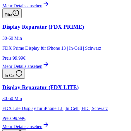
Mehr Details ansehen
Elite
Display Reparatur (FDX PRIME)
30-60 Min
FDX Prime Display für iPhone 13 | In-Cell | Schwarz
Preis:
99.99€
Mehr Details ansehen
In-Cell
Display Reparatur (FDX LITE)
30-60 Min
FDX Lite Display für iPhone 13 | In-Cell | HD | Schwarz
Preis:
99.99€
Mehr Details ansehen