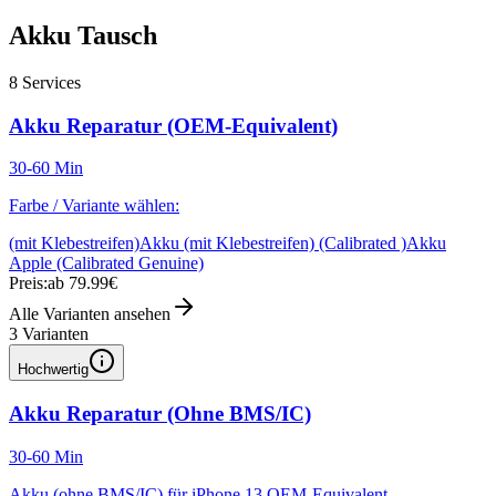
Akku Tausch
8
Services
Akku Reparatur (OEM-Equivalent)
30-60 Min
Farbe / Variante wählen:
(mit Klebestreifen)
Akku (mit Klebestreifen) (Calibrated )
Akku
Apple (Calibrated Genuine)
Preis:
ab 79.99€
Alle Varianten ansehen
3
Varianten
Hochwertig
Akku Reparatur (Ohne BMS/IC)
30-60 Min
Akku (ohne BMS/IC) für iPhone 13 OEM-Equivalent