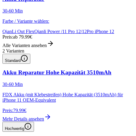
30-60 Min
Farbe / Variante wählen:
QianLi Out Flex
Qianli Power /11 Pro 12/12Pro iPhone 12
Preis:
ab 79.99€
Alle Varianten ansehen
2
Varianten
Standard
Akku Reparatur Hohe Kapazität 3510mAh
30-60 Min
FDX Akku (mit Klebestreifen) Hohe Kapazität (3510mAh) für
iPhone 11 OEM-Equivalent
Preis:
79.99€
Mehr Details ansehen
Hochwertig