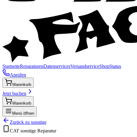
Startseite
Reparaturen
Datenservices
Versandservice
Shop
Status
Anrufen
Warenkorb
Jetzt buchen
Warenkorb
Menü öffnen
Zurück zu
sonstige
CAT
sonstige
Reparatur