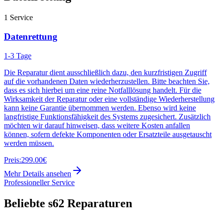
1
Service
Datenrettung
1-3 Tage
Die Reparatur dient ausschließlich dazu, den kurzfristigen Zugriff
auf die vorhandenen Daten wiederherzustellen. Bitte beachten Sie,
dass es sich hierbei um eine reine Notfalllösung handelt. Für die
Wirksamkeit der Reparatur oder eine vollständige Wiederherstellung
kann keine Garantie übernommen werden. Ebenso wird keine
langfristige Funktionsfähigkeit des Systems zugesichert. Zusätzlich
möchten wir darauf hinweisen, dass weitere Kosten anfallen
können, sofern defekte Komponenten oder Ersatzteile ausgetauscht
werden müssen.
Preis:
299.00€
Mehr Details ansehen
Professioneller Service
Beliebte
s62
Reparaturen