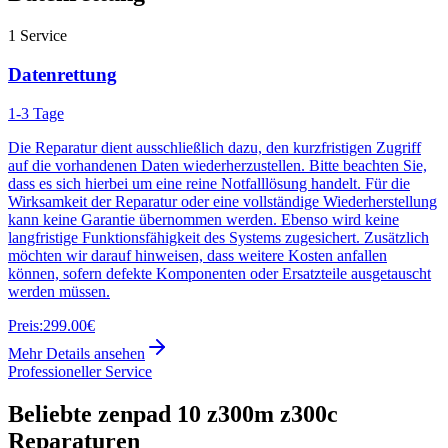
1
Service
Datenrettung
1-3 Tage
Die Reparatur dient ausschließlich dazu, den kurzfristigen Zugriff
auf die vorhandenen Daten wiederherzustellen. Bitte beachten Sie,
dass es sich hierbei um eine reine Notfalllösung handelt. Für die
Wirksamkeit der Reparatur oder eine vollständige Wiederherstellung
kann keine Garantie übernommen werden. Ebenso wird keine
langfristige Funktionsfähigkeit des Systems zugesichert. Zusätzlich
möchten wir darauf hinweisen, dass weitere Kosten anfallen
können, sofern defekte Komponenten oder Ersatzteile ausgetauscht
werden müssen.
Preis:
299.00€
Mehr Details ansehen
Professioneller Service
Beliebte
zenpad 10 z300m z300c
Reparaturen