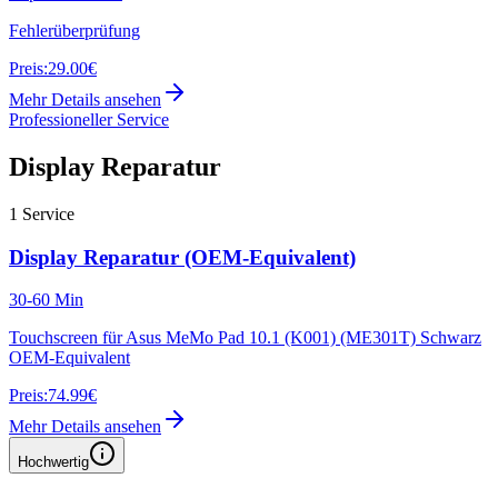
Fehlerüberprüfung
Preis:
29.00€
Mehr Details ansehen
Professioneller Service
Display Reparatur
1
Service
Display Reparatur (OEM-Equivalent)
30-60 Min
Touchscreen für Asus MeMo Pad 10.1 (K001) (ME301T) Schwarz
OEM-Equivalent
Preis:
74.99€
Mehr Details ansehen
Hochwertig