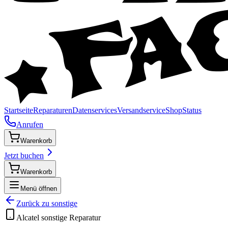
Startseite
Reparaturen
Datenservices
Versandservice
Shop
Status
Anrufen
Warenkorb
Jetzt buchen
Warenkorb
Menü öffnen
Zurück zu
sonstige
Alcatel
sonstige
Reparatur