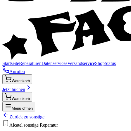
Startseite
Reparaturen
Datenservices
Versandservice
Shop
Status
Anrufen
Warenkorb
Jetzt buchen
Warenkorb
Menü öffnen
Zurück zu
sonstige
Alcatel
sonstige
Reparatur