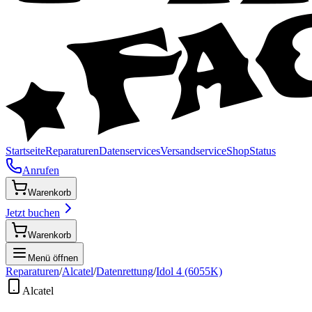
Startseite
Reparaturen
Datenservices
Versandservice
Shop
Status
Anrufen
Warenkorb
Jetzt buchen
Warenkorb
Menü öffnen
Reparaturen
/
Alcatel
/
Datenrettung
/
Idol 4 (6055K)
Alcatel