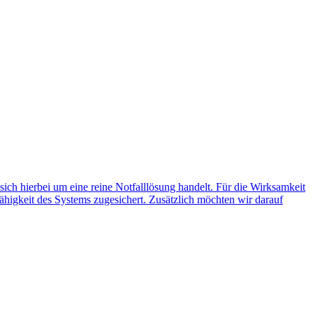
 sich hierbei um eine reine Notfalllösung handelt. Für die Wirksamkeit
ähigkeit des Systems zugesichert. Zusätzlich möchten wir darauf