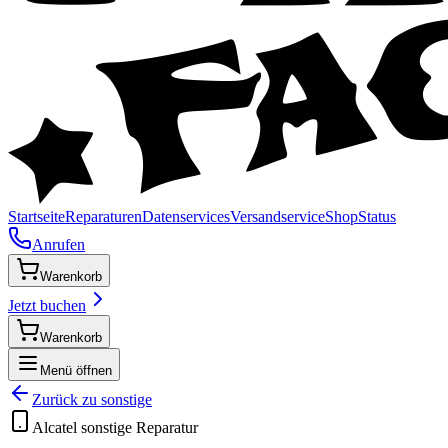
Startseite
Reparaturen
Datenservices
Versandservice
Shop
Status
Anrufen
Warenkorb
Jetzt buchen
Warenkorb
Menü öffnen
Zurück zu
sonstige
Alcatel
sonstige
Reparatur