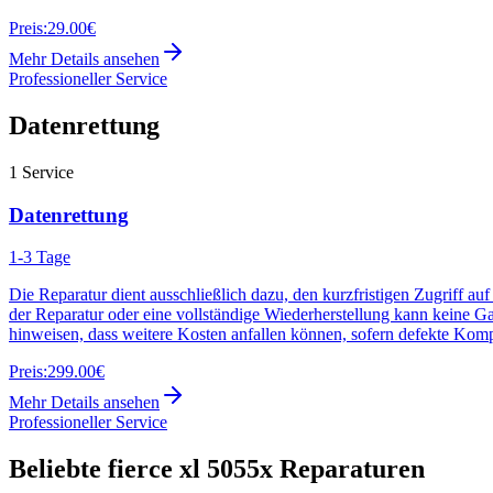
Preis:
29.00€
Mehr Details ansehen
Professioneller Service
Datenrettung
1
Service
Datenrettung
1-3 Tage
Die Reparatur dient ausschließlich dazu, den kurzfristigen Zugriff au
der Reparatur oder eine vollständige Wiederherstellung kann keine G
hinweisen, dass weitere Kosten anfallen können, sofern defekte Kom
Preis:
299.00€
Mehr Details ansehen
Professioneller Service
Beliebte
fierce xl 5055x
Reparaturen