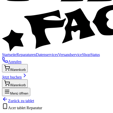
Startseite
Reparaturen
Datenservices
Versandservice
Shop
Status
Anrufen
Warenkorb
Jetzt buchen
Warenkorb
Menü öffnen
Zurück zu
tablet
Acer
tablet
Reparatur