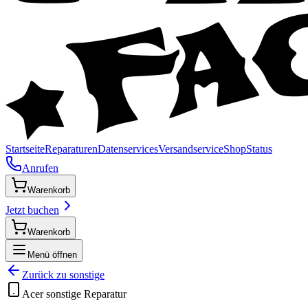
Startseite
Reparaturen
Datenservices
Versandservice
Shop
Status
Anrufen
Warenkorb
Jetzt buchen
Warenkorb
Menü öffnen
Zurück zu
sonstige
Acer
sonstige
Reparatur