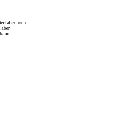
iert aber noch
t aber
rkannt