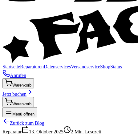
Startseite
Reparaturen
Datenservices
Versandservice
Shop
Status
Anrufen
Warenkorb
Jetzt buchen
Warenkorb
Menü öffnen
Zurück zum Blog
Reparatur
13. Oktober 2025
2
Min. Lesezeit