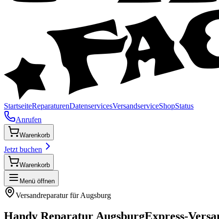
Startseite
Reparaturen
Datenservices
Versandservice
Shop
Status
Anrufen
Warenkorb
Jetzt buchen
Warenkorb
Menü öffnen
Versandreparatur für
Augsburg
Handy Reparatur
Augsburg
Express-Versa