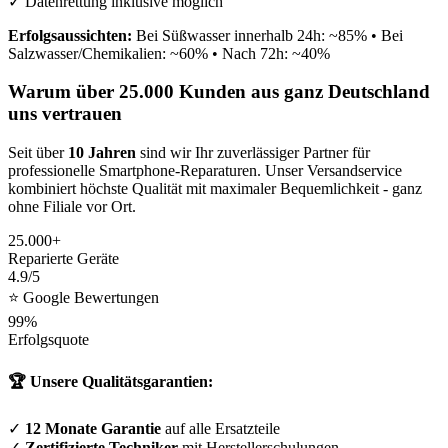
✓ Datenrettung inklusive möglich
Erfolgsaussichten:
Bei Süßwasser innerhalb 24h: ~85% • Bei
Salzwasser/Chemikalien: ~60% • Nach 72h: ~40%
Warum über 25.000 Kunden aus ganz Deutschland
uns vertrauen
Seit über
10 Jahren
sind wir Ihr zuverlässiger Partner für
professionelle Smartphone-Reparaturen. Unser Versandservice
kombiniert höchste Qualität mit maximaler Bequemlichkeit - ganz
ohne Filiale vor Ort.
25.000+
Reparierte Geräte
4.9/5
⭐ Google Bewertungen
99%
Erfolgsquote
🏆 Unsere Qualitätsgarantien:
✓
12 Monate Garantie
auf alle Ersatzteile
✓
Zertifizierte Techniker
mit Herstellerschulungen