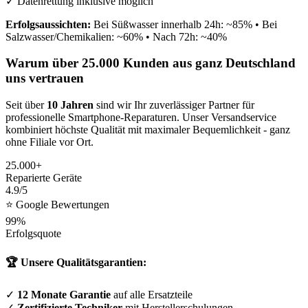
✓ Datenrettung inklusive möglich
Erfolgsaussichten:
Bei Süßwasser innerhalb 24h: ~85% • Bei
Salzwasser/Chemikalien: ~60% • Nach 72h: ~40%
Warum über 25.000 Kunden aus ganz Deutschland
uns vertrauen
Seit über
10 Jahren
sind wir Ihr zuverlässiger Partner für
professionelle Smartphone-Reparaturen. Unser Versandservice
kombiniert höchste Qualität mit maximaler Bequemlichkeit - ganz
ohne Filiale vor Ort.
25.000+
Reparierte Geräte
4.9/5
⭐ Google Bewertungen
99%
Erfolgsquote
🏆 Unsere Qualitätsgarantien:
✓
12 Monate Garantie
auf alle Ersatzteile
✓
Zertifizierte Techniker
mit Herstellerschulungen