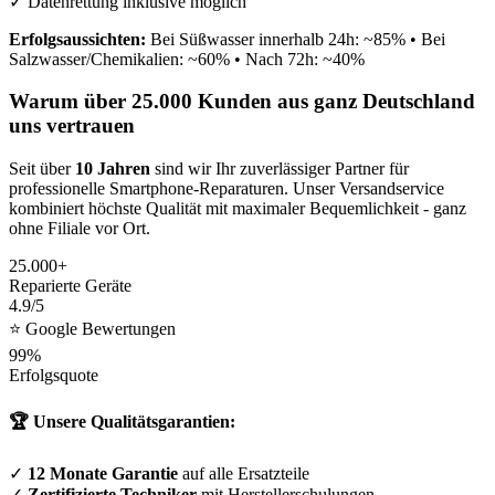
✓ Datenrettung inklusive möglich
Erfolgsaussichten:
Bei Süßwasser innerhalb 24h: ~85% • Bei
Salzwasser/Chemikalien: ~60% • Nach 72h: ~40%
Warum über 25.000 Kunden aus ganz Deutschland
uns vertrauen
Seit über
10 Jahren
sind wir Ihr zuverlässiger Partner für
professionelle Smartphone-Reparaturen. Unser Versandservice
kombiniert höchste Qualität mit maximaler Bequemlichkeit - ganz
ohne Filiale vor Ort.
25.000+
Reparierte Geräte
4.9/5
⭐ Google Bewertungen
99%
Erfolgsquote
🏆 Unsere Qualitätsgarantien:
✓
12 Monate Garantie
auf alle Ersatzteile
✓
Zertifizierte Techniker
mit Herstellerschulungen