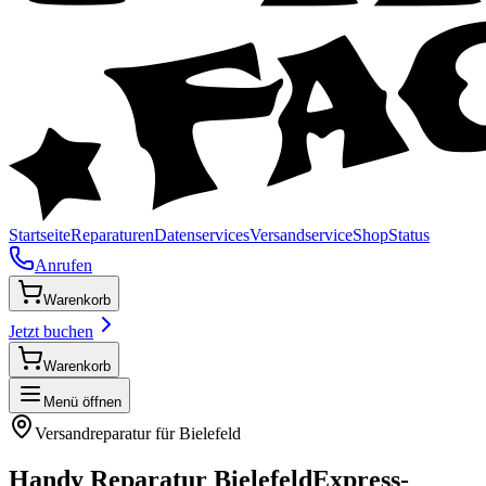
Startseite
Reparaturen
Datenservices
Versandservice
Shop
Status
Anrufen
Warenkorb
Jetzt buchen
Warenkorb
Menü öffnen
Versandreparatur für
Bielefeld
Handy Reparatur
Bielefeld
Express-