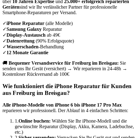
über
10 Jahren Expertise
und
25.000+ erfolgreich reparierten
Geräten
sind wir Ihr verlässlicher Partner für professionelle
Smartphone-Reparaturen per Versand.
✓
iPhone Reparatur
(alle Modelle)
✓
Samsung Galaxy
Reparatur
✓
Display-Austausch
ab 49€
✓
Datenrettung
(90% Erfolgsquote)
✓
Wasserschaden
-Behandlung
✓
12 Monate Garantie
🚚
Bequemer Versandservice für
Freiburg im Breisgau
:
Sie
senden uns Ihr Gerät (versichert) → Wir reparieren in 24-48h →
Kostenloser Rückversand ab 100€
Wie funktioniert die iPhone Reparatur für Kunden
aus
Freiburg im Breisgau
?
Alle iPhone-Modelle von iPhone 6 bis iPhone 17 Pro Max
reparieren wir professionell. Der Ablauf in 4 einfachen Schritten:
1.
Online buchen:
Wählen Sie Ihr iPhone-Modell und die
gewünschte Reparatur (Display, Akku, Kamera, Ladebuchse,
etc.)
2.
Sicher versenden:
Verpacken Sie Ihr Gerät gut und senden